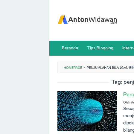
Loncat
ke
konten
Beranda
Tips Blogging
Intern
HOMEPAGE
/
PENJUMLAHAN BILANGAN BI
Tag:
penj
Peng
Oleh
A
Sebag
menja
dipel
bilan