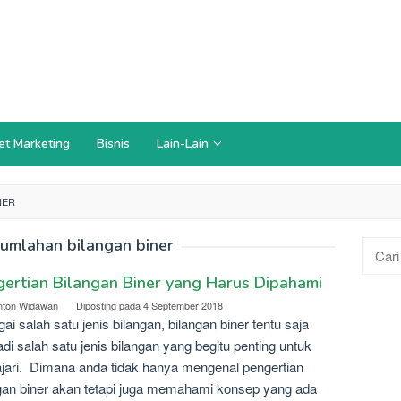
et Marketing
Bisnis
Lain-Lain
NER
umlahan bilangan biner
Cari
untuk:
ertian Bilangan Biner yang Harus Dipahami
nton Widawan
Diposting pada
4 September 2018
ai salah satu jenis bilangan, bilangan biner tentu saja
di salah satu jenis bilangan yang begitu penting untuk
ajari. Dimana anda tidak hanya mengenal pengertian
gan biner akan tetapi juga memahami konsep yang ada