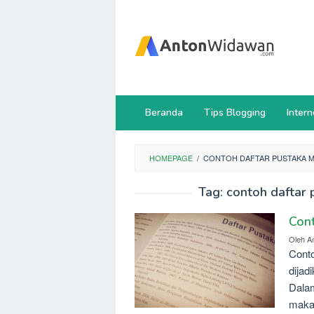
Loncat
ke
konten
Beranda
Tips Blogging
Intern
HOMEPAGE
/
CONTOH DAFTAR PUSTAKA M
Tag:
contoh daftar 
Con
Oleh
A
Conto
dijad
Dalam
makal