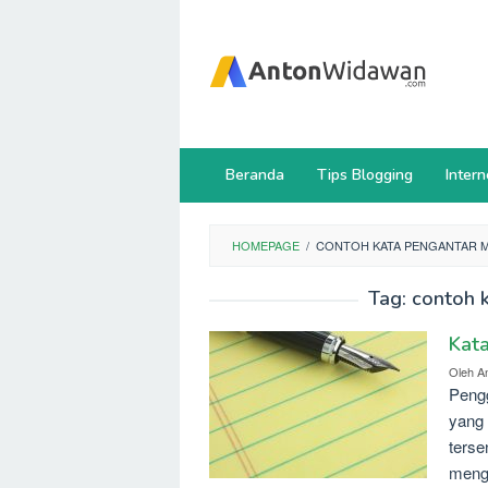
Loncat
ke
konten
Beranda
Tips Blogging
Intern
HOMEPAGE
/
CONTOH KATA PENGANTAR 
Tag:
contoh 
Kat
Oleh
A
Pengg
yang 
terse
meng