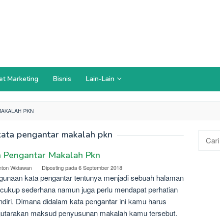
et Marketing
Bisnis
Lain-Lain
MAKALAH PKN
kata pengantar makalah pkn
Cari
untuk:
a Pengantar Makalah Pkn
nton Widawan
Diposting pada
6 September 2018
unaan kata pengantar tentunya menjadi sebuah halaman
cukup sederhana namun juga perlu mendapat perhatian
ndiri. Dimana didalam kata pengantar ini kamu harus
utarakan maksud penyusunan makalah kamu tersebut.