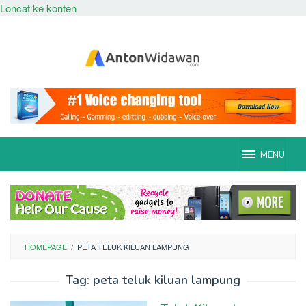
Loncat ke konten
MENU
HOMEPAGE
/
PETA TELUK KILUAN LAMPUNG
Tag:
peta teluk kiluan lampung