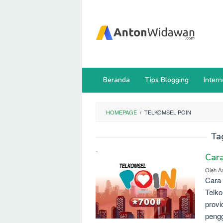
Loncat
ke
konten
Beranda
Tips Blogging
Intern
HOMEPAGE
/
TELKOMSEL POIN
Ta
Cara
Oleh
A
Cara
Telko
provi
pengg