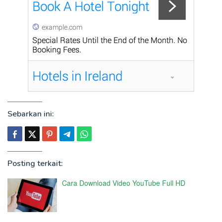
Sebarkan ini:
Posting terkait:
Cara Download Video YouTube Full HD