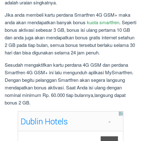
adalah uraian singkatnya.
Jika anda membeli kartu perdana Smartfren 4G GSM+ maka
anda akan mendapatkan banyak bonus
kuota smartfren
. Seperti
bonus aktivasi sebesar 3 GB, bonus isi ulang pertama 10 GB
dan anda juga akan mendapatkan bonus gratis internet setahun
2 GB pada tiap bulan, semua bonus tersebut berlaku selama 30
hari dan bisa digunakan selama 24 jam penuh.
Sesudah mengaktifkan kartu perdana 4G GSM dan perdana
Smartfren 4G GSM+ ini lalu mengunduh aplikasi MySmartfren.
Dengan begitu pelanggan Smartfren akan segera langsung
mendapatkan bonus aktivasi. Saat Anda isi ulang dengan
nominal minimum Rp. 60.000 tiap bulannya,langsung dapat
bonus 2 GB.