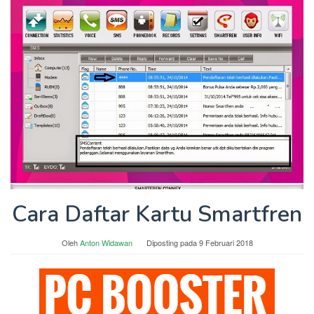
Cara Daftar Kartu Smartfren
Oleh
Anton Widawan
Diposting pada
9 Februari 2018