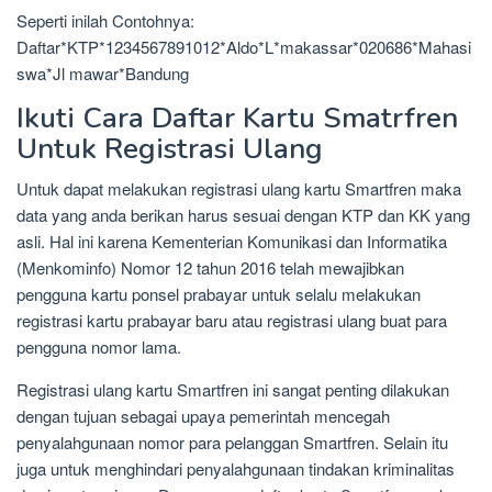
Seperti inilah Contohnya:
Daftar*KTP*1234567891012*Aldo*L*makassar*020686*Mahasi
swa*Jl mawar*Bandung
Ikuti Cara Daftar Kartu Smatrfren
Untuk Registrasi Ulang
Untuk dapat melakukan registrasi ulang kartu Smartfren maka
data yang anda berikan harus sesuai dengan KTP dan KK yang
asli. Hal ini karena Kementerian Komunikasi dan Informatika
(Menkominfo) Nomor 12 tahun 2016 telah mewajibkan
pengguna kartu ponsel prabayar untuk selalu melakukan
registrasi kartu prabayar baru atau registrasi ulang buat para
pengguna nomor lama.
Registrasi ulang kartu Smartfren ini sangat penting dilakukan
dengan tujuan sebagai upaya pemerintah mencegah
penyalahgunaan nomor para pelanggan Smartfren. Selain itu
juga untuk menghindari penyalahgunaan tindakan kriminalitas