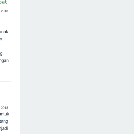
bat
 2018
anak-
n
ng
engan
 2018
untuk
tang
jadi