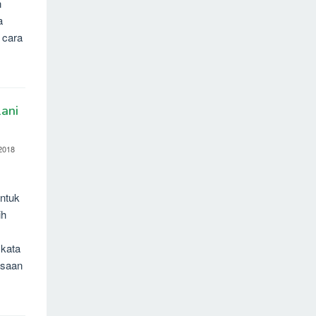
n
a
 cara
ani
2018
untuk
ih
kata
asaan