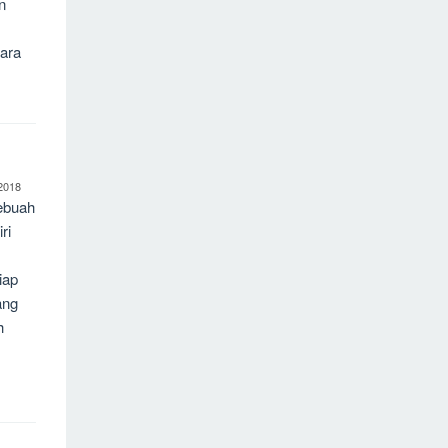
n
iara
2018
ebuah
ri
iap
ang
h