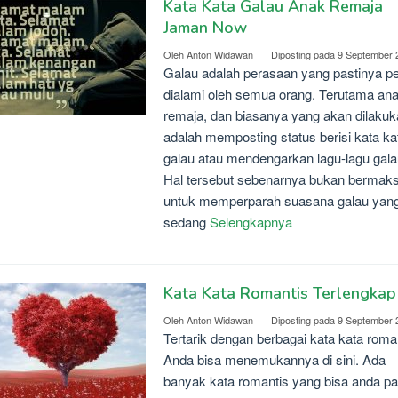
Kata Kata Galau Anak Remaja
Jaman Now
Oleh
Anton Widawan
Diposting pada
9 September 
Galau adalah perasaan yang pastinya p
dialami oleh semua orang. Terutama an
remaja, dan biasanya yang akan dilaku
adalah memposting status berisi kata ka
galau atau mendengarkan lagu-lagu gala
Hal tersebut sebenarnya bukan bermak
untuk memperparah suasana galau yan
sedang
Selengkapnya
Kata Kata Romantis Terlengkap
Oleh
Anton Widawan
Diposting pada
9 September 
Tertarik dengan berbagai kata kata roma
Anda bisa menemukannya di sini. Ada
banyak kata romantis yang bisa anda pa