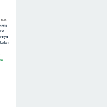
 2018
 yang
ria
annya
balan
-
ya