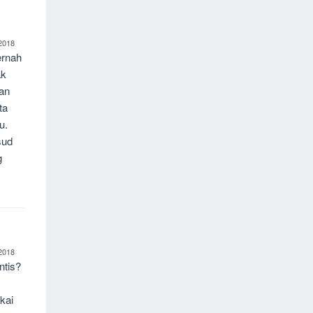
2018
ernah
ak
kan
ta
u.
sud
g
2018
ntis?
kai