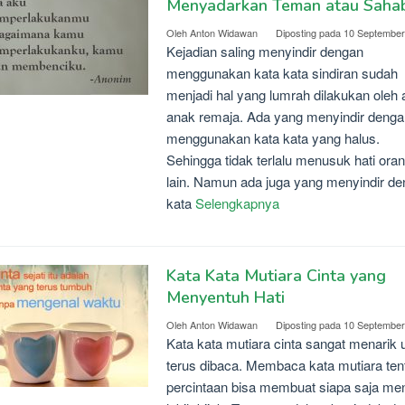
Menyadarkan Teman atau Saha
Oleh
Anton Widawan
Diposting pada
10 September
Kejadian saling menyindir dengan
menggunakan kata kata sindiran sudah
menjadi hal yang lumrah dilakukan oleh 
anak remaja. Ada yang menyindir denga
menggunakan kata kata yang halus.
Sehingga tidak terlalu menusuk hati ora
lain. Namun ada juga yang menyindir d
kata
Selengkapnya
Kata Kata Mutiara Cinta yang
Menyentuh Hati
Oleh
Anton Widawan
Diposting pada
10 September
Kata kata mutiara cinta sangat menarik 
terus dibaca. Membaca kata mutiara ten
percintaan bisa membuat siapa saja men