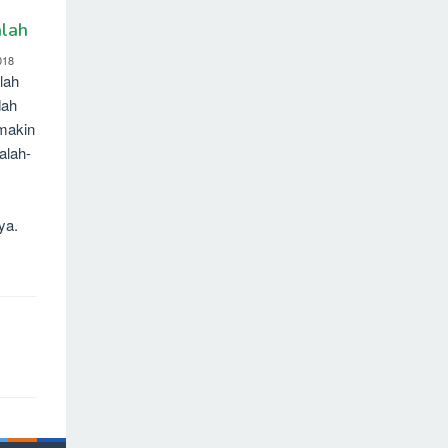
lah
018
lah
dah
emakin
alah-
ya.