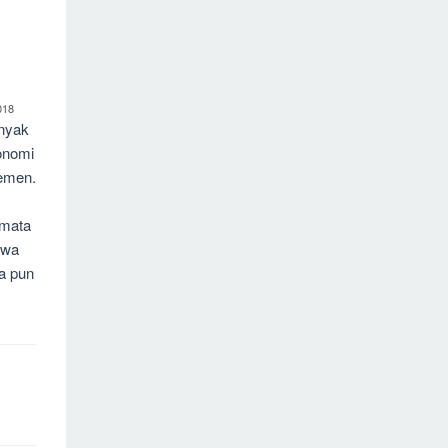
018
anyak
onomi
jemen.
 mata
swa
a pun